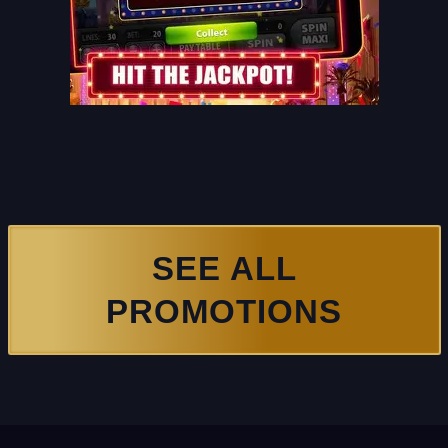
SEE ALL
PROMOTIONS