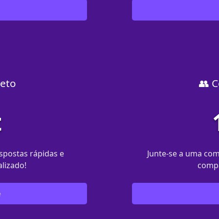
reto
👥 
t
espostas rápidas e
Junte-se a uma com
lizado!
compa
e