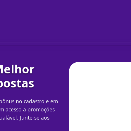
Melhor
postas
bônus no cadastro e em
em acesso a promoções
ualável. Junte-se aos