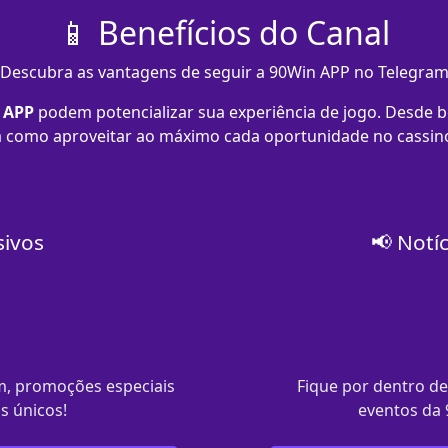
📱 Benefícios do Canal
Descubra as vantagens de seguir a 90Win APP no Telegra
 APP
podem potencializar sua experiência de jogo. Desde bô
 como aproveitar ao máximo cada oportunidade no cassino
sivos
📢 Notí
m, promoções especiais
Fique por dentro d
s únicos!
eventos da 