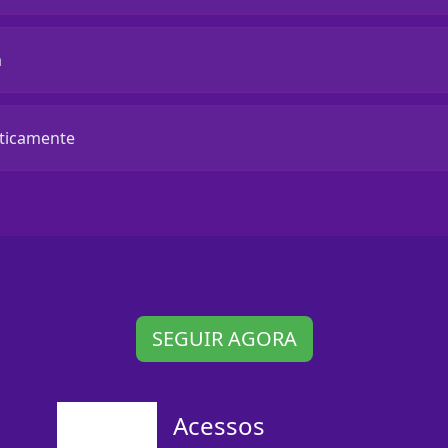
a
aticamente
SEGUIR AGORA
Acessos