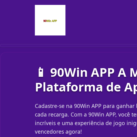
📱 90Win APP A 
Plataforma de A
Cadastre-se na 90Win APP para ganhar 
cada recarga. Com a 90Win APP, você t
incríveis e uma experiência de jogo inig
vencedores agora!