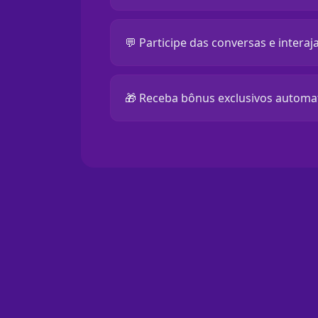
💬 Participe das conversas e interaj
🎁 Receba bônus exclusivos autom