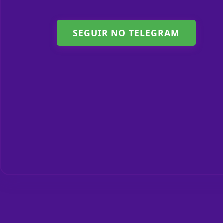
SEGUIR NO TELEGRAM