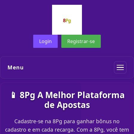
Login
Registrar-se
Menu
📱 8Pg A Melhor Plataforma
de Apostas
Cadastre-se na 8Pg para ganhar bônus no
cadastro e em cada recarga. Com a 8Pg, você tem