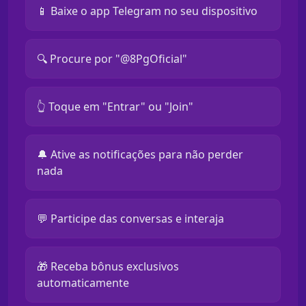
📱 Baixe o app Telegram no seu dispositivo
🔍 Procure por "@8PgOficial"
👆 Toque em "Entrar" ou "Join"
🔔 Ative as notificações para não perder
nada
💬 Participe das conversas e interaja
🎁 Receba bônus exclusivos
automaticamente