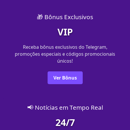
🎁 Bônus Exclusivos
VIP
Receba bônus exclusivos do Telegram,
promoções especiais e códigos promocionais
únicos!
Ver Bônus
📢 Notícias em Tempo Real
24/7