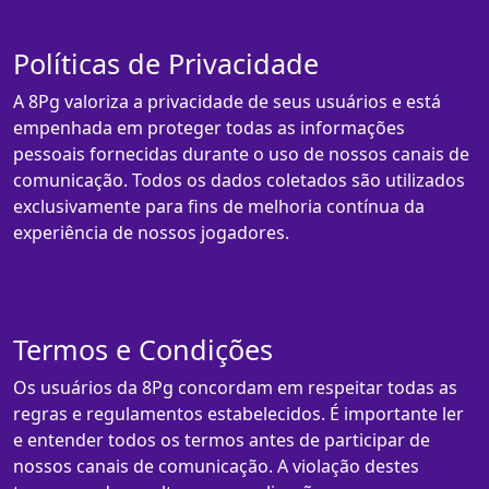
Políticas de Privacidade
A 8Pg valoriza a privacidade de seus usuários e está
empenhada em proteger todas as informações
pessoais fornecidas durante o uso de nossos canais de
comunicação. Todos os dados coletados são utilizados
exclusivamente para fins de melhoria contínua da
experiência de nossos jogadores.
Termos e Condições
Os usuários da 8Pg concordam em respeitar todas as
regras e regulamentos estabelecidos. É importante ler
e entender todos os termos antes de participar de
nossos canais de comunicação. A violação destes