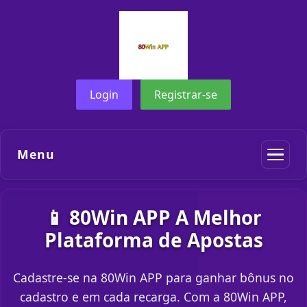
Login
Registrar-se
Menu
📱 80Win APP A Melhor
Plataforma de Apostas
Cadastre-se na 80Win APP para ganhar bônus no
cadastro e em cada recarga. Com a 80Win APP,