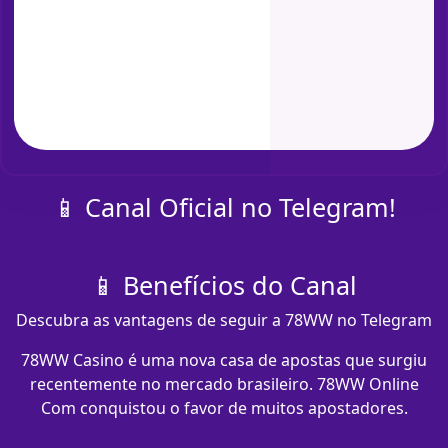
📱 Canal Oficial no Telegram!
📱 Benefícios do Canal
Descubra as vantagens de seguir a 78WW no Telegram
78WW Casino é uma nova casa de apostas que surgiu
recentemente no mercado brasileiro. 78WW Online
Com conquistou o favor de muitos apostadores.