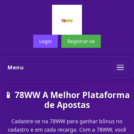
Login
Registrar-se
Menu
📱 78WW A Melhor Plataforma
de Apostas
Cadastre-se na 78WW para ganhar bônus no
cadastro e em cada recarga. Com a 78WW, você