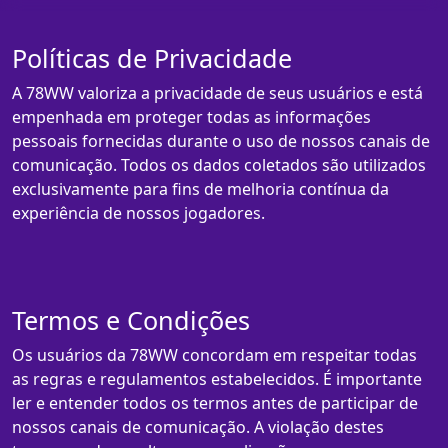
Políticas de Privacidade
A 78WW valoriza a privacidade de seus usuários e está
empenhada em proteger todas as informações
pessoais fornecidas durante o uso de nossos canais de
comunicação. Todos os dados coletados são utilizados
exclusivamente para fins de melhoria contínua da
experiência de nossos jogadores.
Termos e Condições
Os usuários da 78WW concordam em respeitar todas
as regras e regulamentos estabelecidos. É importante
ler e entender todos os termos antes de participar de
nossos canais de comunicação. A violação destes