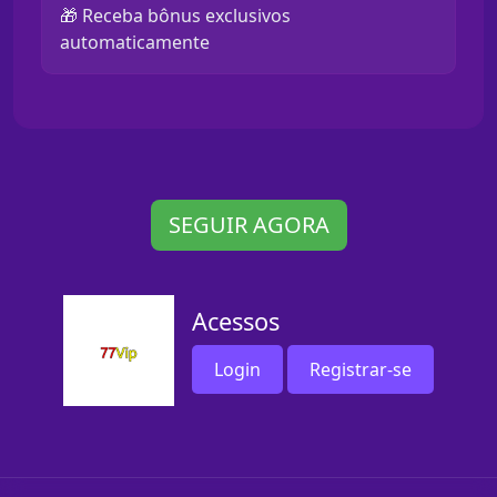
🎁 Receba bônus exclusivos
automaticamente
SEGUIR AGORA
Acessos
Login
Registrar-se