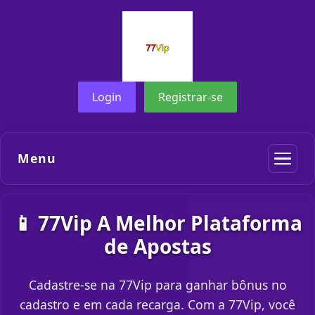
Login
Registrar-se
Menu
📱 77Vip A Melhor Plataforma
de Apostas
Cadastre-se na 77Vip para ganhar bônus no
cadastro e em cada recarga. Com a 77Vip, você