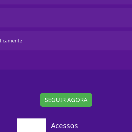
a
aticamente
SEGUIR AGORA
Acessos