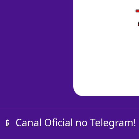
📱 Canal Oficial no Telegram!