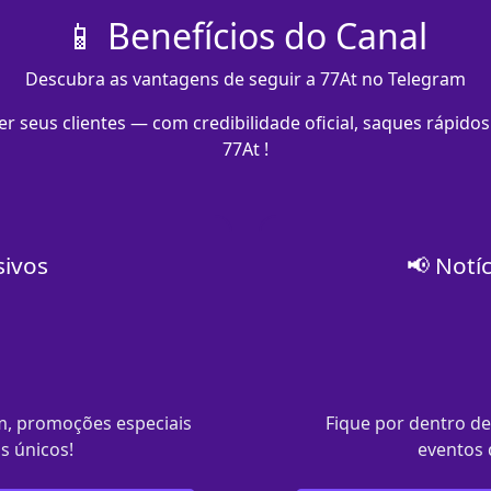
📱 Benefícios do Canal
Descubra as vantagens de seguir a 77At no Telegram
er seus clientes — com credibilidade oficial, saques rápido
77At !
sivos
📢 Notí
m, promoções especiais
Fique por dentro d
s únicos!
eventos 