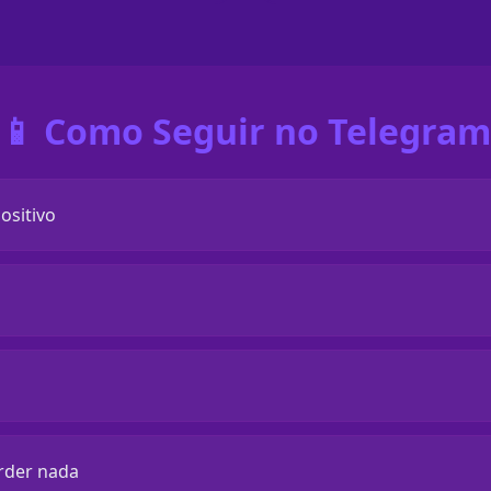
📱 Como Seguir no Telegram
ositivo
erder nada