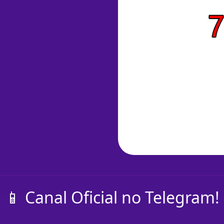
📱 Canal Oficial no Telegram!