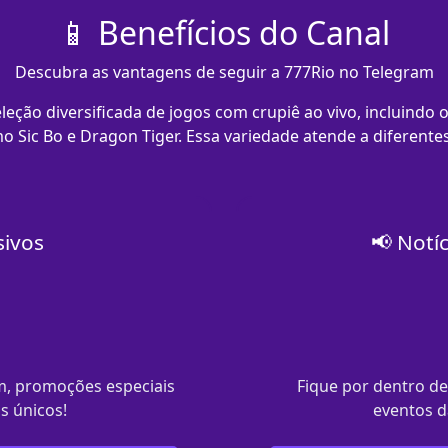
📱 Benefícios do Canal
Descubra as vantagens de seguir a 777Rio no Telegram
eção diversificada de jogos com crupiê ao vivo, incluindo o
 Sic Bo e Dragon Tiger. Essa variedade atende a diferentes
sivos
📢 Notí
m, promoções especiais
Fique por dentro d
s únicos!
eventos d