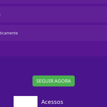
a
aticamente
SEGUIR AGORA
Acessos