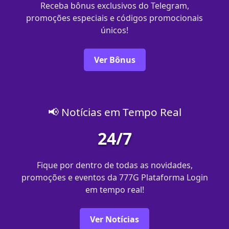
Receba bônus exclusivos do Telegram,
promoções especiais e códigos promocionais
únicos!
Ver Bônus
📢 Notícias em Tempo Real
24/7
Fique por dentro de todas as novidades,
promoções e eventos da 777G Plataforma Login
em tempo real!
Ver Notícias