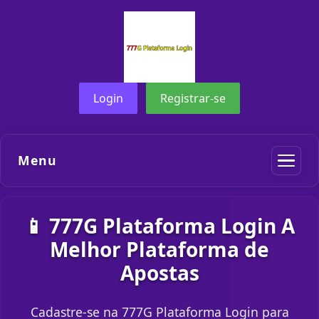
Login
Registrar-se
Menu
📱 777G Plataforma Login A
Melhor Plataforma de
Apostas
Cadastre-se na 777G Plataforma Login para