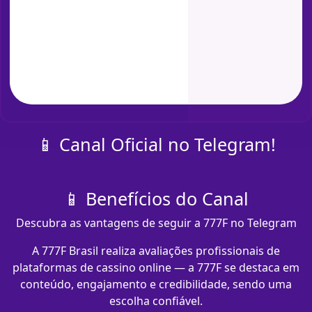
📱 Canal Oficial no Telegram!
📱 Benefícios do Canal
Descubra as vantagens de seguir a 777F no Telegram
A 777F Brasil realiza avaliações profissionais de
plataformas de cassino online — a 777F se destaca em
conteúdo, engajamento e credibilidade, sendo uma
escolha confiável.