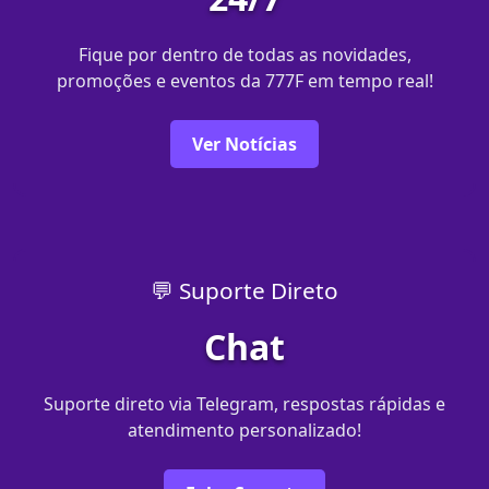
Fique por dentro de todas as novidades,
promoções e eventos da 777F em tempo real!
Ver Notícias
💬 Suporte Direto
Chat
Suporte direto via Telegram, respostas rápidas e
atendimento personalizado!