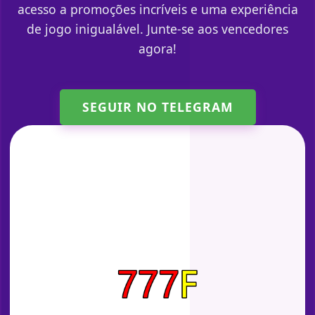
acesso a promoções incríveis e uma experiência
de jogo inigualável. Junte-se aos vencedores
agora!
SEGUIR NO TELEGRAM