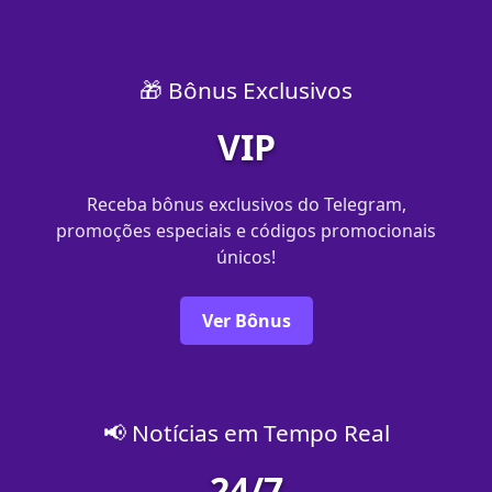
🎁 Bônus Exclusivos
VIP
Receba bônus exclusivos do Telegram,
promoções especiais e códigos promocionais
únicos!
Ver Bônus
📢 Notícias em Tempo Real
24/7