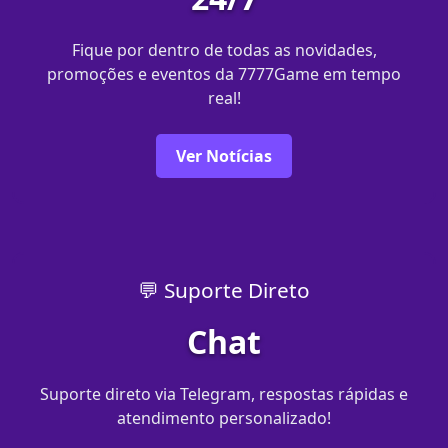
Fique por dentro de todas as novidades,
promoções e eventos da 7777Game em tempo
real!
Ver Notícias
💬 Suporte Direto
Chat
Suporte direto via Telegram, respostas rápidas e
atendimento personalizado!