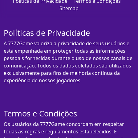
Políticas de Privacidade
Termos e Condições
Sitemap
Políticas de Privacidade
A 7777Game valoriza a privacidade de seus usuários e
está empenhada em proteger todas as informações
pessoais fornecidas durante o uso de nossos canais de
comunicação. Todos os dados coletados são utilizados
exclusivamente para fins de melhoria contínua da
experiência de nossos jogadores.
Termos e Condições
Os usuários da 7777Game concordam em respeitar
todas as regras e regulamentos estabelecidos. É