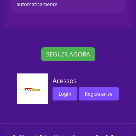
automaticamente
SEGUIR AGORA
Acessos
Login
Registrar-se