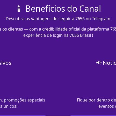
📱 Benefícios do Canal
Descubra as vantagens de seguir a 7656 no Telegram
 os clientes — com a credibilidade oficial da plataforma 76
experiência de login na 7656 Brasil !
sivos
📢 Notí
m, promoções especiais
Fique por dentro d
s únicos!
eventos 