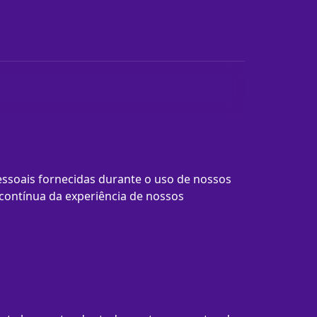
essoais fornecidas durante o uso de nossos
 contínua da experiência de nossos