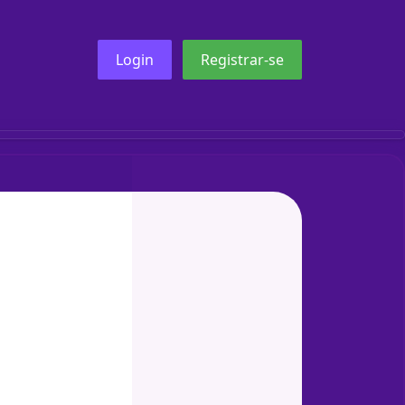
Login
Registrar-se