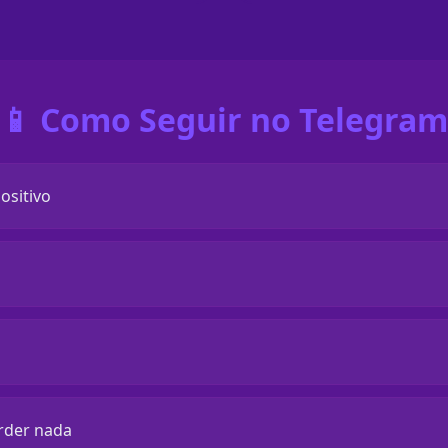
📱 Como Seguir no Telegram
ositivo
erder nada