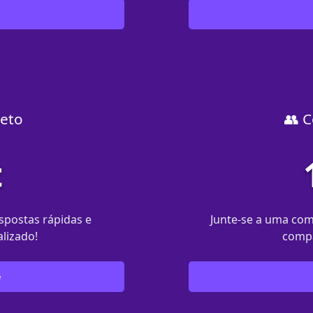
reto
👥 
t
espostas rápidas e
Junte-se a uma com
lizado!
compa
e