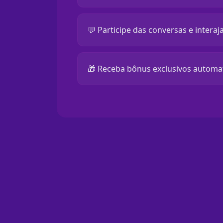
💬 Participe das conversas e interaj
🎁 Receba bônus exclusivos autom