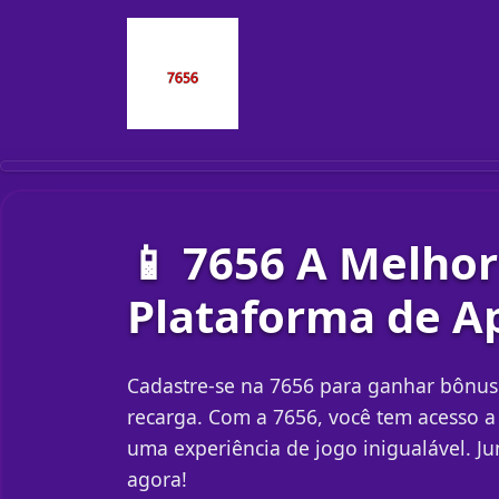
📱 7656 A Melhor
Plataforma de A
Cadastre-se na 7656 para ganhar bônus
recarga. Com a 7656, você tem acesso a
uma experiência de jogo inigualável. J
agora!