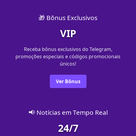
🎁 Bônus Exclusivos
VIP
Receba bônus exclusivos do Telegram,
promoções especiais e códigos promocionais
únicos!
Ver Bônus
📢 Notícias em Tempo Real
24/7