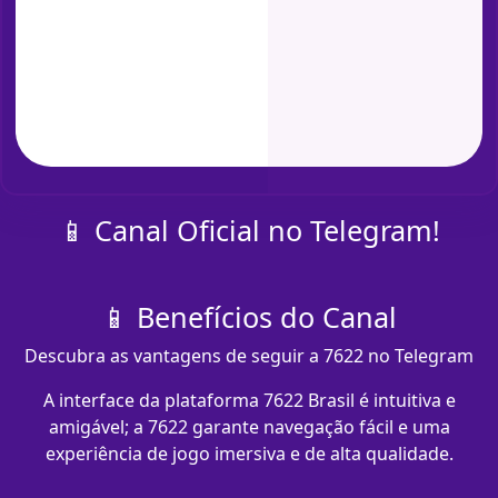
📱 Canal Oficial no Telegram!
📱 Benefícios do Canal
Descubra as vantagens de seguir a 7622 no Telegram
A interface da plataforma 7622 Brasil é intuitiva e
amigável; a 7622 garante navegação fácil e uma
experiência de jogo imersiva e de alta qualidade.