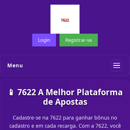
Login
Registrar-se
Menu
📱 7622 A Melhor Plataforma
de Apostas
Cadastre-se na 7622 para ganhar bônus no
cadastro e em cada recarga. Com a 7622, você