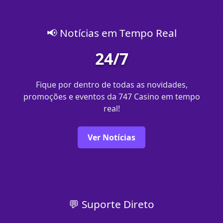
📢 Notícias em Tempo Real
24/7
Fique por dentro de todas as novidades,
promoções e eventos da 747 Casino em tempo
real!
Ver Notícias
💬 Suporte Direto