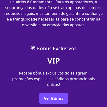
usuários é fundamental. Para os apostadores, a
segurança dos dados não se trata apenas de cumprir
requisitos legais, mas também de garantir a confiança
e a tranquilidade necessárias para se concentrar na
diversão e na emoção das apostas.
🎁 Bônus Exclusivos
VIP
Receba bônus exclusivos do Telegram,
promoções especiais e códigos promocionais
únicos!
Ver Bônus