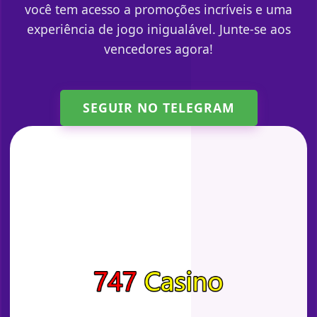
você tem acesso a promoções incríveis e uma
experiência de jogo inigualável. Junte-se aos
vencedores agora!
SEGUIR NO TELEGRAM