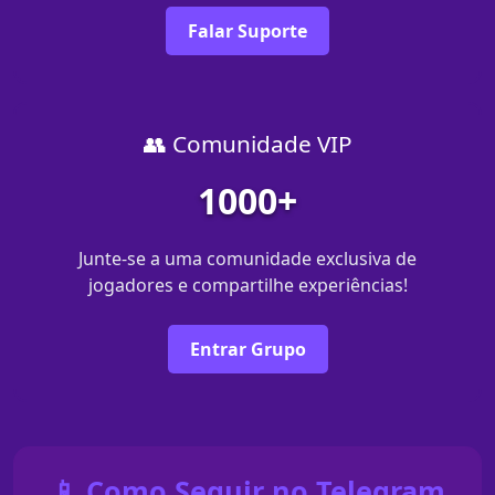
Falar Suporte
👥 Comunidade VIP
1000+
Junte-se a uma comunidade exclusiva de
jogadores e compartilhe experiências!
Entrar Grupo
📱 Como Seguir no Telegram