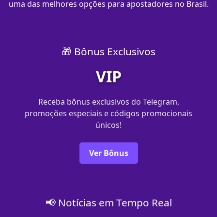
uma das melhores opções para apostadores no Brasil.
🎁 Bônus Exclusivos
VIP
Receba bônus exclusivos do Telegram,
promoções especiais e códigos promocionais
únicos!
Ver Bônus
📢 Notícias em Tempo Real