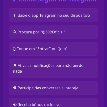
📱 Baixe o app Telegram no seu dispositivo
🔍 Procure por "@69BOficial"
👆 Toque em "Entrar" ou "Join"
🔔 Ative as notificações para não perder
nada
💬 Participe das conversas e interaja
🎁 Receba bônus exclusivos