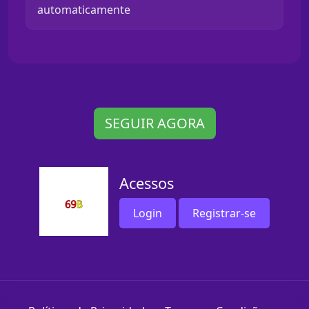
automaticamente
SEGUIR AGORA
Acessos
Login
Registrar-se