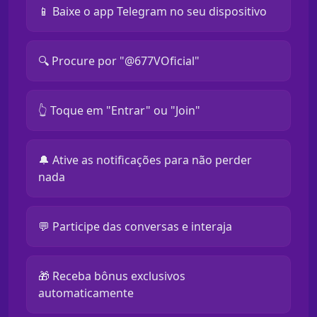
📱 Baixe o app Telegram no seu dispositivo
🔍 Procure por "@677VOficial"
👆 Toque em "Entrar" ou "Join"
🔔 Ative as notificações para não perder
nada
💬 Participe das conversas e interaja
🎁 Receba bônus exclusivos
automaticamente