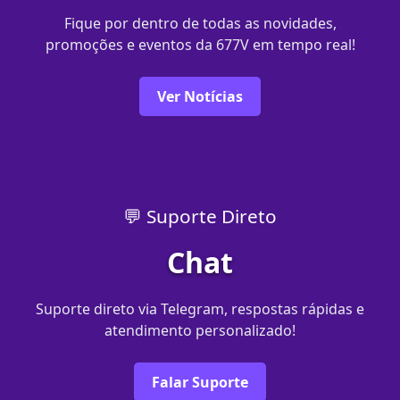
Fique por dentro de todas as novidades,
promoções e eventos da 677V em tempo real!
Ver Notícias
💬 Suporte Direto
Chat
Suporte direto via Telegram, respostas rápidas e
atendimento personalizado!
Falar Suporte