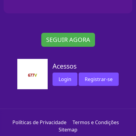
SEGUIR AGORA
Acessos
Login
Registrar-se
Políticas de Privacidade
Termos e Condições
Sitemap