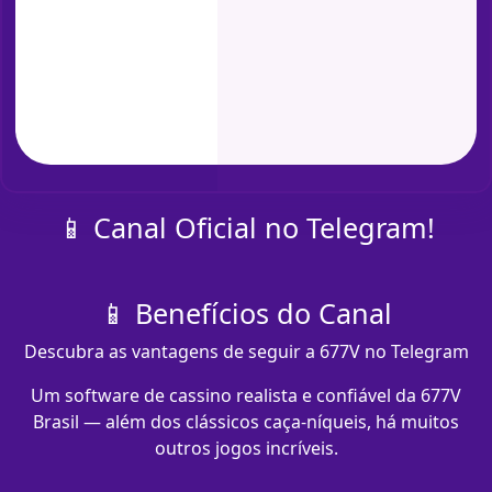
📱 Canal Oficial no Telegram!
📱 Benefícios do Canal
Descubra as vantagens de seguir a 677V no Telegram
Um software de cassino realista e confiável da 677V
Brasil — além dos clássicos caça-níqueis, há muitos
outros jogos incríveis.