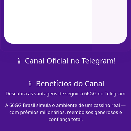
📱 Canal Oficial no Telegram!
📱 Benefícios do Canal
Descubra as vantagens de seguir a 66GG no Telegram
A 66GG Brasil simula o ambiente de um cassino real —
com prêmios milionários, reembolsos generosos e
confiança total.