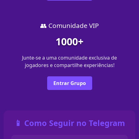
👥 Comunidade VIP
1000+
Junte-se a uma comunidade exclusiva de
jogadores e compartilhe experiências!
Entrar Grupo
📱 Como Seguir no Telegram