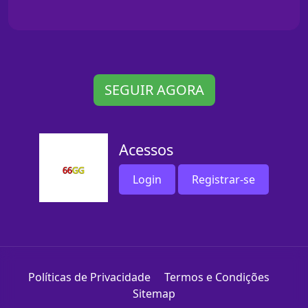
SEGUIR AGORA
Acessos
Login
Registrar-se
Políticas de Privacidade
Termos e Condições
Sitemap