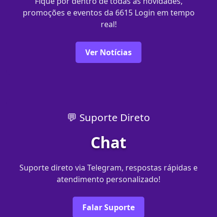
Fique por dentro de todas as novidades,
promoções e eventos da 6615 Login em tempo
real!
Ver Notícias
💬 Suporte Direto
Chat
Suporte direto via Telegram, respostas rápidas e
atendimento personalizado!
Falar Suporte