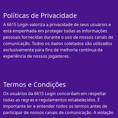
Políticas de Privacidade
A 6615 Login valoriza a privacidade de seus usuários e
está empenhada em proteger todas as informações
pessoais fornecidas durante o uso de nossos canais de
comunicação. Todos os dados coletados são utilizados
exclusivamente para fins de melhoria contínua da
experiência de nossos jogadores.
Termos e Condições
Os usuários da 6615 Login concordam em respeitar
todas as regras e regulamentos estabelecidos. É
importante ler e entender todos os termos antes de
participar de nossos canais de comunicação. A violação