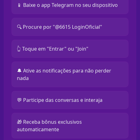
📱 Baixe o app Telegram no seu dispositivo
🔍 Procure por "@6615 LoginOficial"
👆 Toque em "Entrar" ou "Join"
🔔 Ative as notificações para não perder
nada
💬 Participe das conversas e interaja
🎁 Receba bônus exclusivos
automaticamente