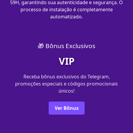
59H, garantindo sua autenticidade e segurança. O
processo de instalação é completamente
automatizado.
🎁 Bônus Exclusivos
VIP
Receba bônus exclusivos do Telegram,
promoções especiais e códigos promocionais
únicos!
Ver Bônus