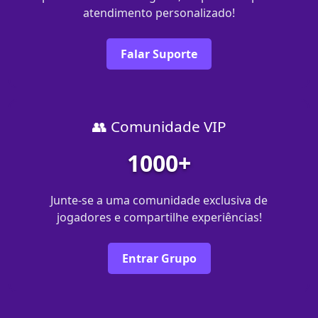
atendimento personalizado!
Falar Suporte
👥 Comunidade VIP
1000+
Junte-se a uma comunidade exclusiva de
jogadores e compartilhe experiências!
Entrar Grupo