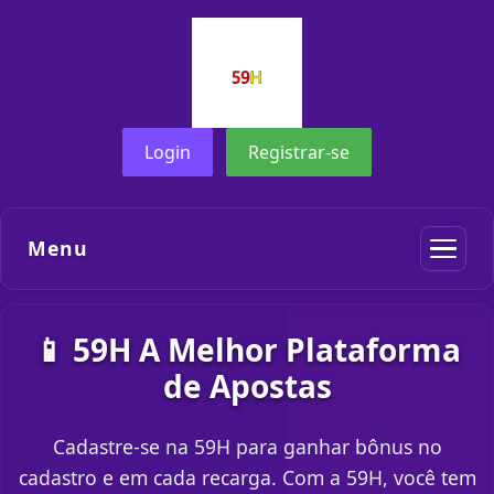
Login
Registrar-se
Menu
📱 59H A Melhor Plataforma
de Apostas
Cadastre-se na 59H para ganhar bônus no
cadastro e em cada recarga. Com a 59H, você tem