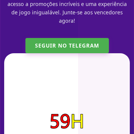
acesso a promoções incríveis e uma experiência
de jogo inigualável. Junte-se aos vencedores
agora!
SEGUIR NO TELEGRAM