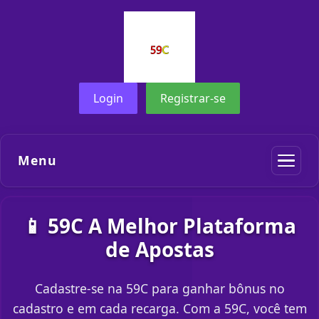
Login
Registrar-se
Menu
📱 59C A Melhor Plataforma
de Apostas
Cadastre-se na 59C para ganhar bônus no
cadastro e em cada recarga. Com a 59C, você tem