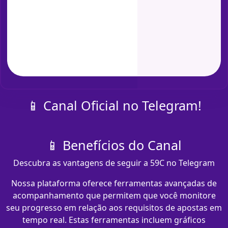
📱 Canal Oficial no Telegram!
📱 Benefícios do Canal
Descubra as vantagens de seguir a 59C no Telegram
Nossa plataforma oferece ferramentas avançadas de
acompanhamento que permitem que você monitore
seu progresso em relação aos requisitos de apostas em
tempo real. Estas ferramentas incluem gráficos