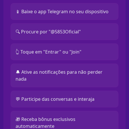
📱 Baixe o app Telegram no seu dispositivo
🔍 Procure por "@5853Oficial"
👆 Toque em "Entrar" ou "Join"
🔔 Ative as notificações para não perder
nada
💬 Participe das conversas e interaja
🎁 Receba bônus exclusivos
automaticamente