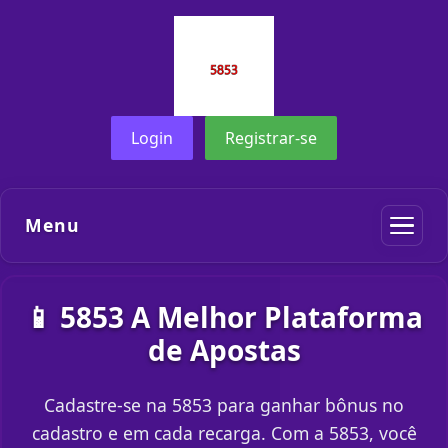
Login
Registrar-se
Menu
📱 5853 A Melhor Plataforma
de Apostas
Cadastre-se na 5853 para ganhar bônus no
cadastro e em cada recarga. Com a 5853, você