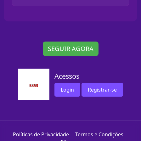
SEGUIR AGORA
Acessos
Login
Registrar-se
Políticas de Privacidade
Termos e Condições