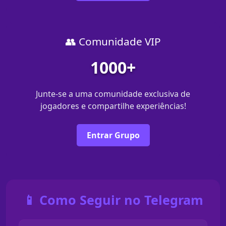
👥 Comunidade VIP
1000+
Junte-se a uma comunidade exclusiva de
jogadores e compartilhe experiências!
Entrar Grupo
📱 Como Seguir no Telegram