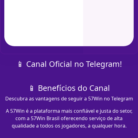
📱 Canal Oficial no Telegram!
📱 Benefícios do Canal
Descubra as vantagens de seguir a 57Win no Telegram
A 57Win é a plataforma mais confiável e justa do setor,
com a 57Win Brasil oferecendo serviço de alta
qualidade a todos os jogadores, a qualquer hora.