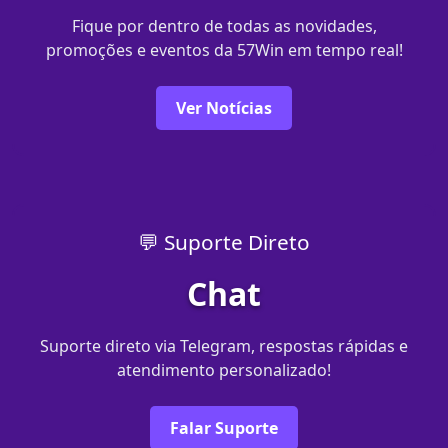
Fique por dentro de todas as novidades,
promoções e eventos da 57Win em tempo real!
Ver Notícias
💬 Suporte Direto
Chat
Suporte direto via Telegram, respostas rápidas e
atendimento personalizado!
Falar Suporte