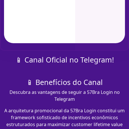
📱 Canal Oficial no Telegram!
📱 Benefícios do Canal
Descubra as vantagens de seguir a 57Bra Login no
Telegram
A arquitetura promocional da 57Bra Login constitui um
framework sofisticado de incentivos econômicos
estruturados para maximizar customer lifetime value