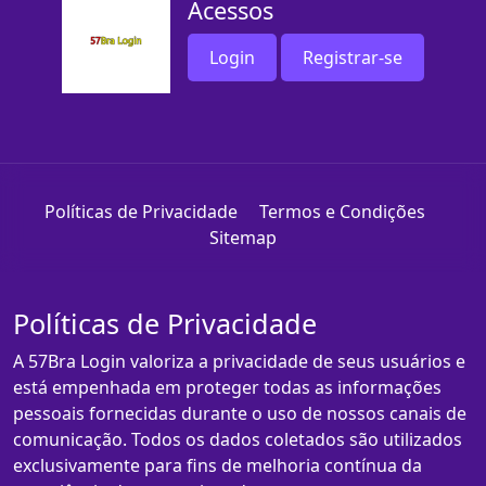
Acessos
Login
Registrar-se
Políticas de Privacidade
Termos e Condições
Sitemap
Políticas de Privacidade
A 57Bra Login valoriza a privacidade de seus usuários e
está empenhada em proteger todas as informações
pessoais fornecidas durante o uso de nossos canais de
comunicação. Todos os dados coletados são utilizados
exclusivamente para fins de melhoria contínua da