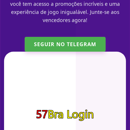
você tem acesso a promoções incríveis e uma
experiência de jogo inigualável. Junte-se aos
vencedores agora!
SEGUIR NO TELEGRAM