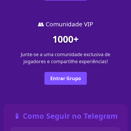
👥 Comunidade VIP
1000+
Junte-se a uma comunidade exclusiva de
jogadores e compartilhe experiências!
Entrar Grupo
📱 Como Seguir no Telegram