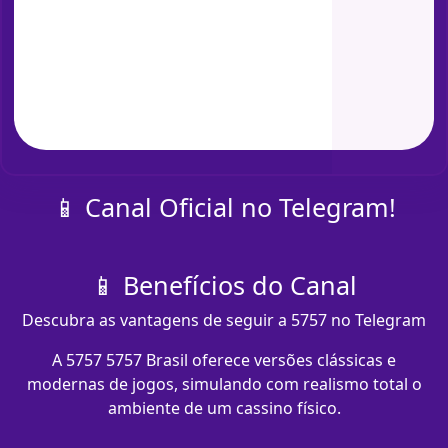
📱 Canal Oficial no Telegram!
📱 Benefícios do Canal
Descubra as vantagens de seguir a 5757 no Telegram
A 5757 5757 Brasil oferece versões clássicas e
modernas de jogos, simulando com realismo total o
ambiente de um cassino físico.