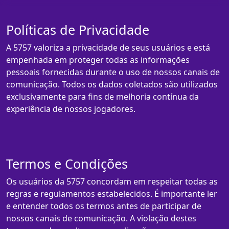
Políticas de Privacidade
A 5757 valoriza a privacidade de seus usuários e está
empenhada em proteger todas as informações
pessoais fornecidas durante o uso de nossos canais de
comunicação. Todos os dados coletados são utilizados
exclusivamente para fins de melhoria contínua da
experiência de nossos jogadores.
Termos e Condições
Os usuários da 5757 concordam em respeitar todas as
regras e regulamentos estabelecidos. É importante ler
e entender todos os termos antes de participar de
nossos canais de comunicação. A violação destes