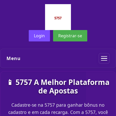
Login
Registrar-se
Menu
📱 5757 A Melhor Plataforma
de Apostas
Cadastre-se na 5757 para ganhar bônus no
cadastro e em cada recarga. Com a 5757, você