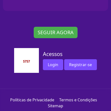
SEGUIR AGORA
Acessos
Login
Registrar-se
Políticas de Privacidade
Termos e Condições
Sitemap