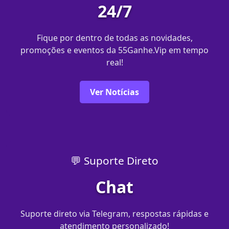
24/7
Fique por dentro de todas as novidades,
promoções e eventos da 55Ganhe.Vip em tempo
real!
Ver Notícias
💬 Suporte Direto
Chat
Suporte direto via Telegram, respostas rápidas e
atendimento personalizado!