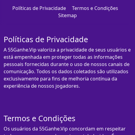
Políticas de Privacidade
Termos e Condições
Sitemap
Políticas de Privacidade
A 55Ganhe.Vip valoriza a privacidade de seus usuários e
está empenhada em proteger todas as informações
pessoais fornecidas durante o uso de nossos canais de
comunicação. Todos os dados coletados são utilizados
exclusivamente para fins de melhoria contínua da
experiência de nossos jogadores.
Termos e Condições
Os usuários da 55Ganhe.Vip concordam em respeitar