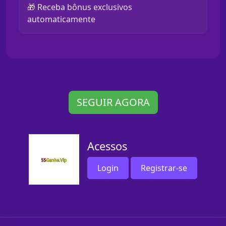
🎁 Receba bônus exclusivos
automaticamente
SEGUIR AGORA
Acessos
Login
Registrar-se