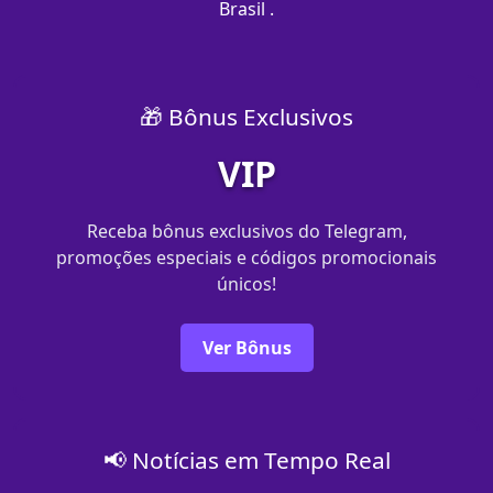
Brasil .
🎁 Bônus Exclusivos
VIP
Receba bônus exclusivos do Telegram,
promoções especiais e códigos promocionais
únicos!
Ver Bônus
📢 Notícias em Tempo Real