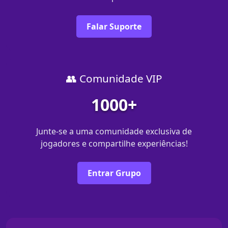
Falar Suporte
👥 Comunidade VIP
1000+
Junte-se a uma comunidade exclusiva de
jogadores e compartilhe experiências!
Entrar Grupo