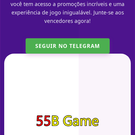
você tem acesso a promoções incríveis e uma
experiência de jogo inigualável. Junte-se aos
vencedores agora!
SEGUIR NO TELEGRAM