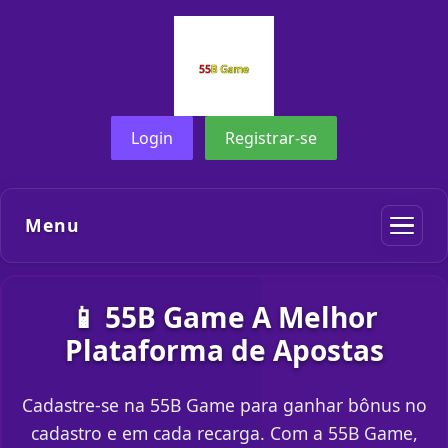
Login
Registrar-se
Menu
📱 55B Game A Melhor
Plataforma de Apostas
Cadastre-se na 55B Game para ganhar bônus no
cadastro e em cada recarga. Com a 55B Game,