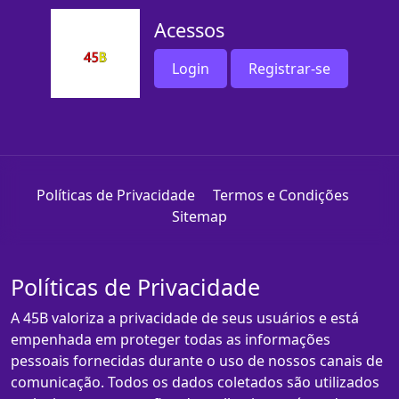
Acessos
Login
Registrar-se
Políticas de Privacidade
Termos e Condições
Sitemap
Políticas de Privacidade
A 45B valoriza a privacidade de seus usuários e está
empenhada em proteger todas as informações
pessoais fornecidas durante o uso de nossos canais de
comunicação. Todos os dados coletados são utilizados