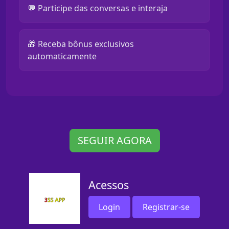
💬 Participe das conversas e interaja
🎁 Receba bônus exclusivos
automaticamente
SEGUIR AGORA
Acessos
Login
Registrar-se