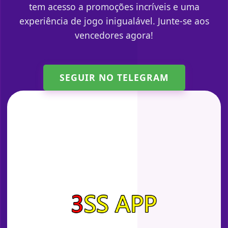
tem acesso a promoções incríveis e uma
experiência de jogo inigualável. Junte-se aos
vencedores agora!
SEGUIR NO TELEGRAM