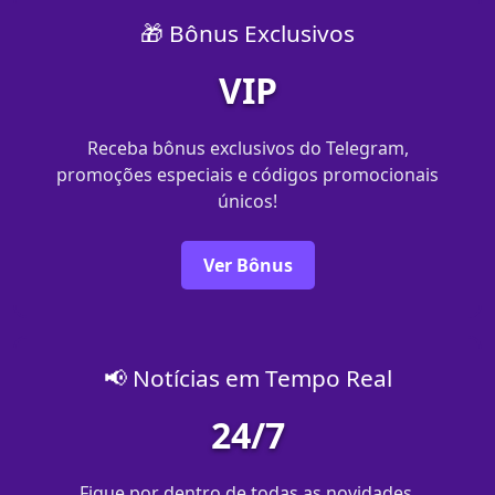
🎁 Bônus Exclusivos
VIP
Receba bônus exclusivos do Telegram,
promoções especiais e códigos promocionais
únicos!
Ver Bônus
📢 Notícias em Tempo Real
24/7
Fique por dentro de todas as novidades,