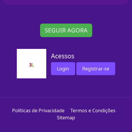
SEGUIR AGORA
Acessos
Login
Registrar-se
Políticas de Privacidade
Termos e Condições
Sitemap