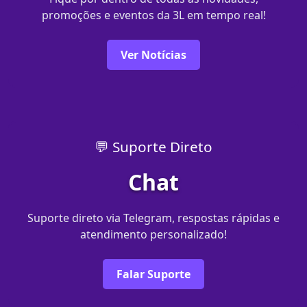
promoções e eventos da 3L em tempo real!
Ver Notícias
💬 Suporte Direto
Chat
Suporte direto via Telegram, respostas rápidas e
atendimento personalizado!
Falar Suporte