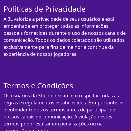
Políticas de Privacidade
A 3L valoriza a privacidade de seus usuários e está
empenhada em proteger todas as informações
pessoais fornecidas durante o uso de nossos canais de
comunicação. Todos os dados coletados são utilizados
exclusivamente para fins de melhoria contínua da
experiência de nossos jogadores.
Termos e Condições
Os usuários da 3L concordam em respeitar todas as
regras e regulamentos estabelecidos. É importante ler
e entender todos os termos antes de participar de
nossos canais de comunicação. A violação destes
termos pode resultar em penalizações ou na
suspensão da conta.