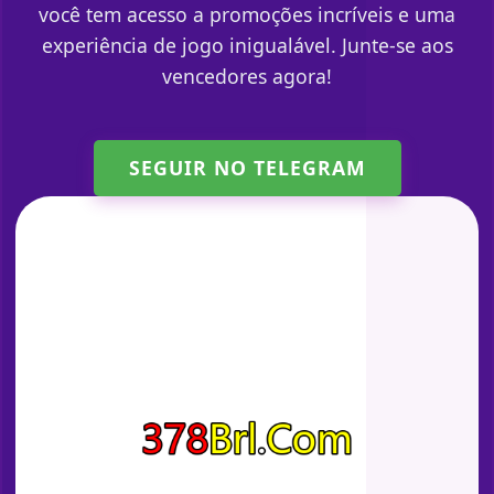
você tem acesso a promoções incríveis e uma
experiência de jogo inigualável. Junte-se aos
vencedores agora!
SEGUIR NO TELEGRAM