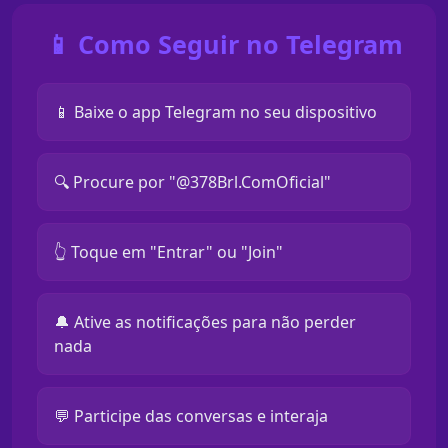
📱 Como Seguir no Telegram
📱 Baixe o app Telegram no seu dispositivo
🔍 Procure por "@378Brl.ComOficial"
👆 Toque em "Entrar" ou "Join"
🔔 Ative as notificações para não perder
nada
💬 Participe das conversas e interaja