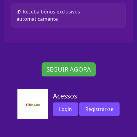
🎁 Receba bônus exclusivos
automaticamente
SEGUIR AGORA
Acessos
Login
Registrar-se