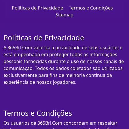
Políticas de Privacidade
Termos e Condições
Sitemap
Políticas de Privacidade
A 365Brl.Com valoriza a privacidade de seus usuários e
está empenhada em proteger todas as informações
pessoais fornecidas durante o uso de nossos canais de
comunicação. Todos os dados coletados são utilizados
exclusivamente para fins de melhoria contínua da
experiência de nossos jogadores.
Termos e Condições
Os usuários da 365Brl.Com concordam em respeitar