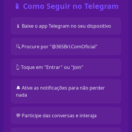
📱 Como Seguir no Telegram
📱 Baixe o app Telegram no seu dispositivo
🔍 Procure por "@365Brl.ComOficial"
👆 Toque em "Entrar" ou "Join"
🔔 Ative as notificações para não perder
nada
💬 Participe das conversas e interaja