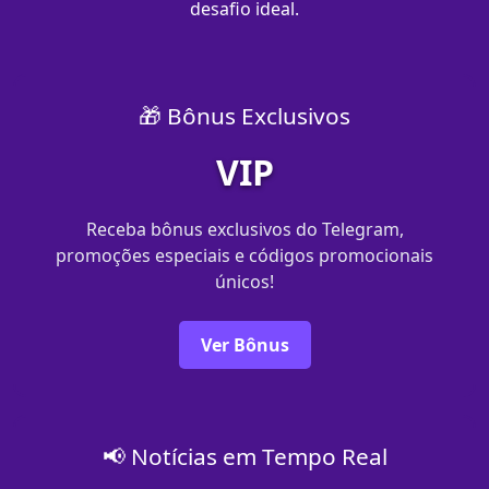
desafio ideal.
🎁 Bônus Exclusivos
VIP
Receba bônus exclusivos do Telegram,
promoções especiais e códigos promocionais
únicos!
Ver Bônus
📢 Notícias em Tempo Real