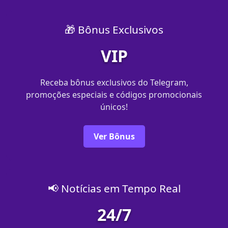
🎁 Bônus Exclusivos
VIP
Receba bônus exclusivos do Telegram,
promoções especiais e códigos promocionais
únicos!
Ver Bônus
📢 Notícias em Tempo Real
24/7