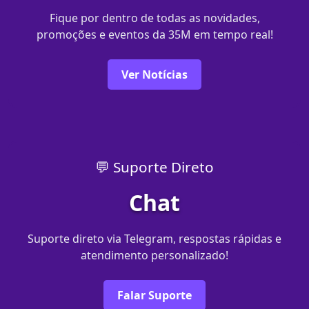
Fique por dentro de todas as novidades,
promoções e eventos da 35M em tempo real!
Ver Notícias
💬 Suporte Direto
Chat
Suporte direto via Telegram, respostas rápidas e
atendimento personalizado!
Falar Suporte