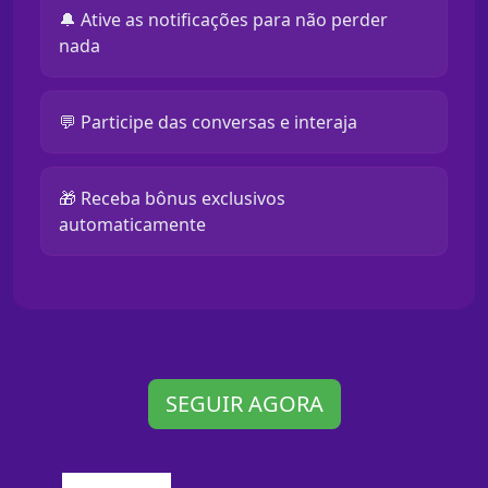
🔔 Ative as notificações para não perder
nada
💬 Participe das conversas e interaja
🎁 Receba bônus exclusivos
automaticamente
SEGUIR AGORA