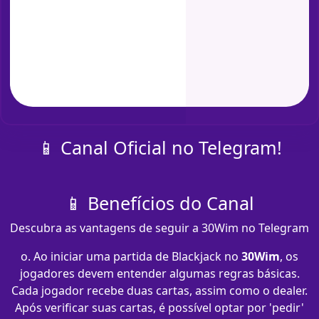
📱 Canal Oficial no Telegram!
📱 Benefícios do Canal
Descubra as vantagens de seguir a 30Wim no Telegram
o. Ao iniciar uma partida de Blackjack no
30Wim
, os
jogadores devem entender algumas regras básicas.
Cada jogador recebe duas cartas, assim como o dealer.
Após verificar suas cartas, é possível optar por 'pedir'