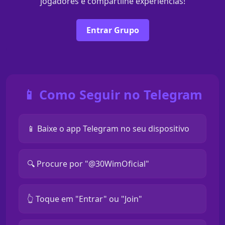
jogadores e compartilhe experiências!
Entrar Grupo
📱 Como Seguir no Telegram
📱 Baixe o app Telegram no seu dispositivo
🔍 Procure por "@30WimOficial"
👆 Toque em "Entrar" ou "Join"