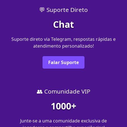
💬 Suporte Direto
Chat
Suporte direto via Telegram, respostas rápidas e
atendimento personalizado!
Falar Suporte
👥 Comunidade VIP
1000+
Junte-se a uma comunidade exclusiva de