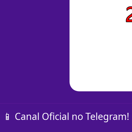
📱 Canal Oficial no Telegram!