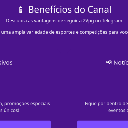
📱 Benefícios do Canal
Descubra as vantagens de seguir a 2Vpg no Telegram
uma ampla variedade de esportes e competições para você a
sivos
📢 Notí
m, promoções especiais
Fique por dentro d
s únicos!
eventos 