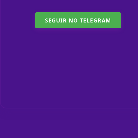
SEGUIR NO TELEGRAM