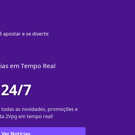
postar e se divertir.
cias em Tempo Real
24/7
e todas as novidades, promoções e
da 2Vpg em tempo real!
Ver Notícias