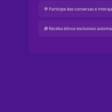
💬 Participe das conversas e interaj
🎁 Receba bônus exclusivos autom