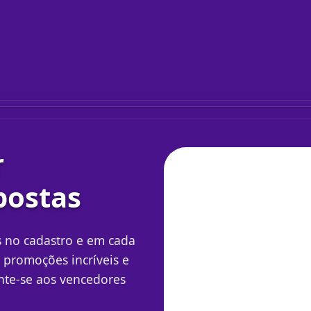
r
postas
 no cadastro e em cada
 promoções incríveis e
unte-se aos vencedores