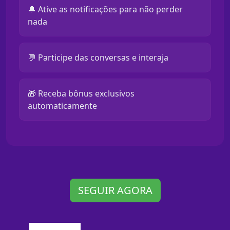
🔔 Ative as notificações para não perder
nada
💬 Participe das conversas e interaja
🎁 Receba bônus exclusivos
automaticamente
SEGUIR AGORA