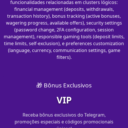
funcionalidades relacionadas em clusters lógicos:
financial management (deposits, withdrawals,
transaction history), bonus tracking (active bonuses,
wagering progress, available offers), security settings
(password change, 2FA configuration, session
management), responsible gaming tools (deposit limits,
time limits, self-exclusion), e preferences customization
(language, currency, communication settings, game
filters).
🎁 Bônus Exclusivos
VIP
Receba bônus exclusivos do Telegram,
promoções especiais e códigos promocionais