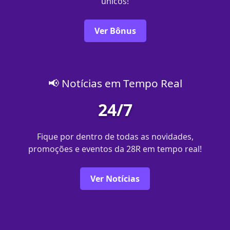
únicos!
Ver Bônus
📢 Notícias em Tempo Real
24/7
Fique por dentro de todas as novidades,
promoções e eventos da 28R em tempo real!
Ver Notícias