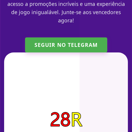
acesso a promoções incríveis e uma experiência
de jogo inigualável. Junte-se aos vencedores
agora!
SEGUIR NO TELEGRAM