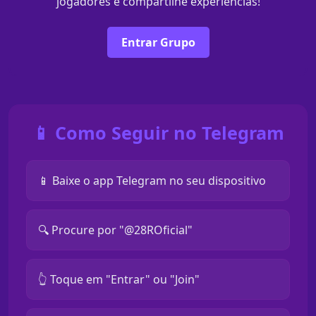
jogadores e compartilhe experiências!
Entrar Grupo
📱 Como Seguir no Telegram
📱 Baixe o app Telegram no seu dispositivo
🔍 Procure por "@28ROficial"
👆 Toque em "Entrar" ou "Join"