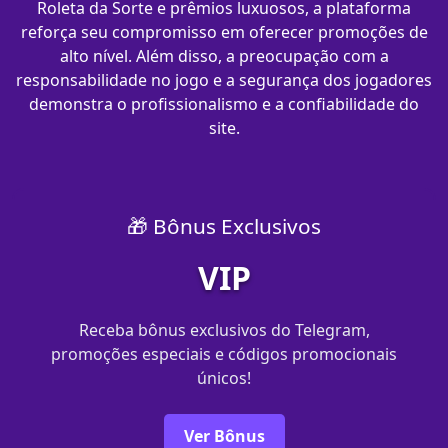
Roleta da Sorte e prêmios luxuosos, a plataforma
reforça seu compromisso em oferecer promoções de
alto nível. Além disso, a preocupação com a
responsabilidade no jogo e a segurança dos jogadores
demonstra o profissionalismo e a confiabilidade do
site.
🎁 Bônus Exclusivos
VIP
Receba bônus exclusivos do Telegram,
promoções especiais e códigos promocionais
únicos!
Ver Bônus