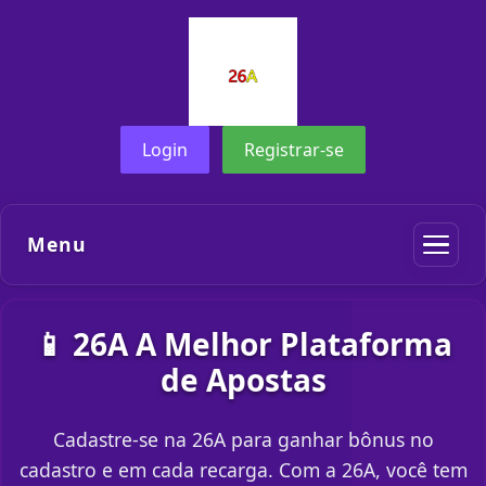
Login
Registrar-se
Menu
📱 26A A Melhor Plataforma
de Apostas
Cadastre-se na 26A para ganhar bônus no
cadastro e em cada recarga. Com a 26A, você tem