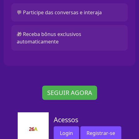
💬 Participe das conversas e interaja
🎁 Receba bônus exclusivos
automaticamente
SEGUIR AGORA
Acessos
Login
Registrar-se