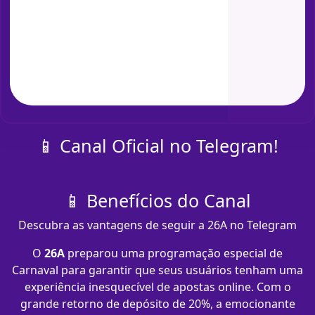
📱 Canal Oficial no Telegram!
📱 Benefícios do Canal
Descubra as vantagens de seguir a 26A no Telegram
O
26A
preparou uma programação especial de
Carnaval para garantir que seus usuários tenham uma
experiência inesquecível de apostas online. Com o
grande retorno de depósito de 20%, a emocionante