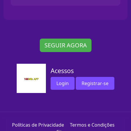
SEGUIR AGORA
Acessos
Login
Registrar-se
Políticas de Privacidade
Termos e Condições