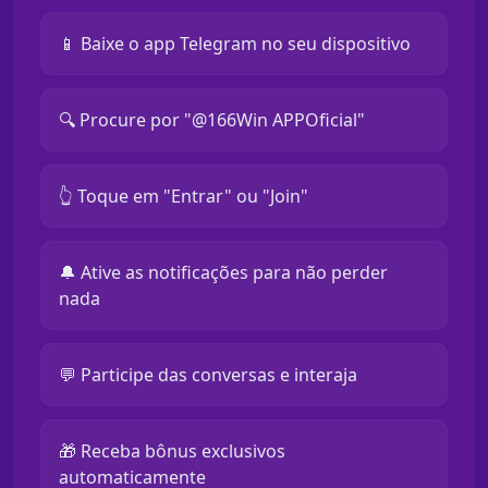
📱 Baixe o app Telegram no seu dispositivo
🔍 Procure por "@166Win APPOficial"
👆 Toque em "Entrar" ou "Join"
🔔 Ative as notificações para não perder
nada
💬 Participe das conversas e interaja
🎁 Receba bônus exclusivos
automaticamente