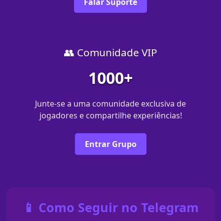
Falar Suporte
👥 Comunidade VIP
1000+
Junte-se a uma comunidade exclusiva de
jogadores e compartilhe experiências!
Entrar Grupo
📱 Como Seguir no Telegram