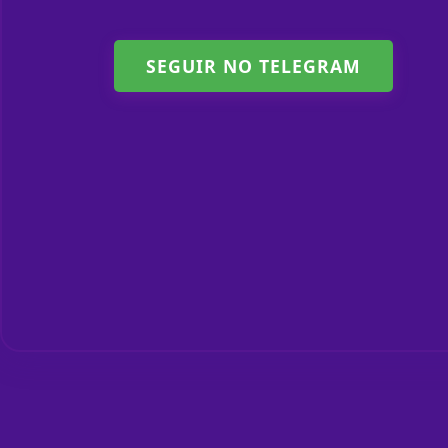
SEGUIR NO TELEGRAM