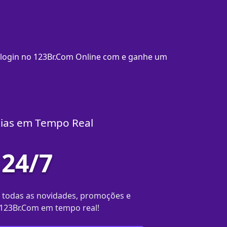
a login no 123Br.Com Online com e ganhe um
cias em Tempo Real
24/7
e todas as novidades, promoções e
 123Br.Com em tempo real!