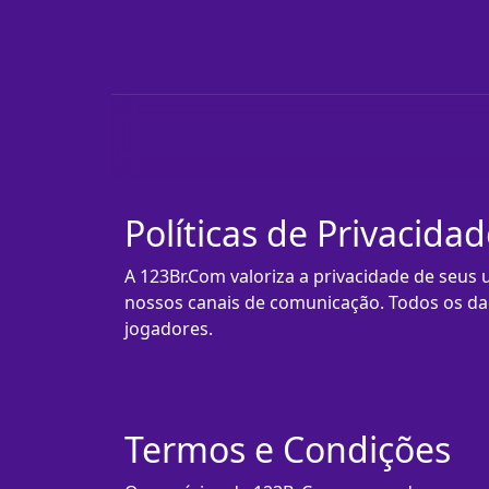
Políticas de Privacida
A 123Br.Com valoriza a privacidade de seus
nossos canais de comunicação. Todos os dad
jogadores.
Termos e Condições