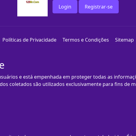
Login
Registrar-se
Políticas de Privacidade
Termos e Condições
Sitemap
de
 usuários e está empenhada em proteger todas as informaç
os coletados são utilizados exclusivamente para fins de m