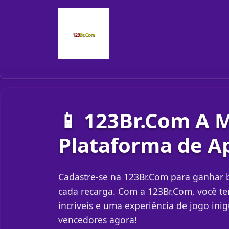
📱 123Br.Com A 
Plataforma de A
Cadastre-se na 123Br.Com para ganhar 
cada recarga. Com a 123Br.Com, você t
incríveis e uma experiência de jogo inig
vencedores agora!