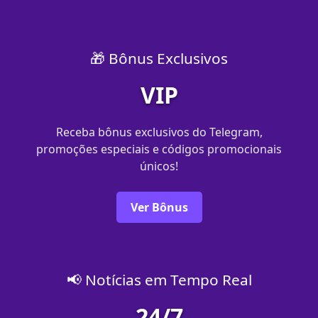
🎁 Bônus Exclusivos
VIP
Receba bônus exclusivos do Telegram,
promoções especiais e códigos promocionais
únicos!
Ver Bônus
📢 Notícias em Tempo Real
24/7