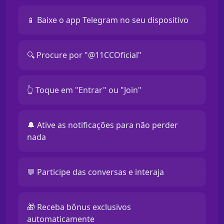
📱 Baixe o app Telegram no seu dispositivo
🔍 Procure por "@11CCOficial"
👆 Toque em "Entrar" ou "Join"
🔔 Ative as notificações para não perder
nada
💬 Participe das conversas e interaja
🎁 Receba bônus exclusivos
automaticamente