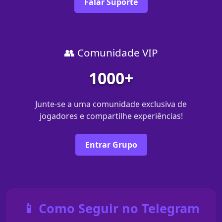
Falar Suporte
👥 Comunidade VIP
1000+
Junte-se a uma comunidade exclusiva de
jogadores e compartilhe experiências!
Entrar Grupo
📱 Como Seguir no Telegram