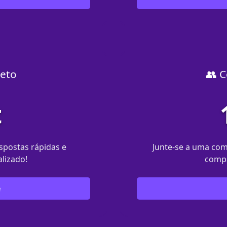
reto
👥 
t
espostas rápidas e
Junte-se a uma com
lizado!
compa
e