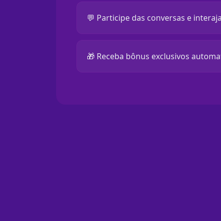
💬 Participe das conversas e interaj
🎁 Receba bônus exclusivos autom