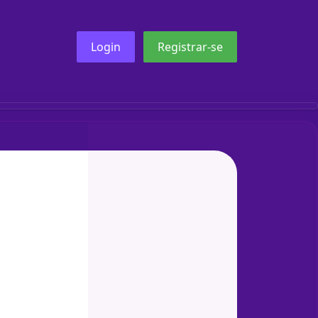
Login
Registrar-se