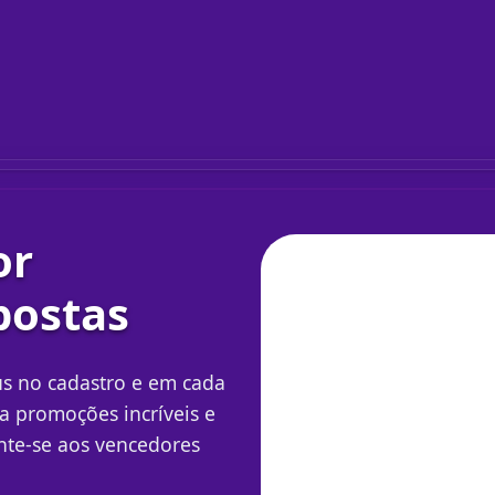
or
postas
s no cadastro e em cada
a promoções incríveis e
unte-se aos vencedores