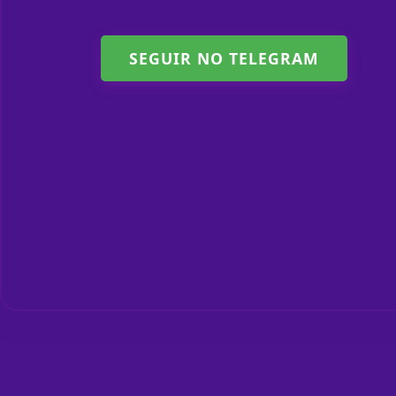
SEGUIR NO TELEGRAM