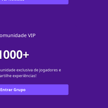
Comunidade VIP
1000+
unidade exclusiva de jogadores e
rtilhe experiências!
Entrar Grupo