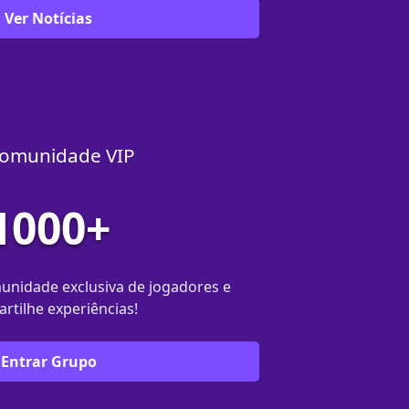
Ver Notícias
Comunidade VIP
1000+
unidade exclusiva de jogadores e
rtilhe experiências!
Entrar Grupo