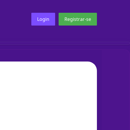
Login
Registrar-se