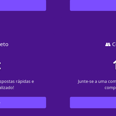
reto
👥 
t
espostas rápidas e
Junte-se a uma com
lizado!
compa
e