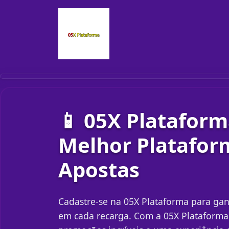
📱 05X Plataform
Melhor Platafor
Apostas
Cadastre-se na 05X Plataforma para ga
em cada recarga. Com a 05X Plataforma