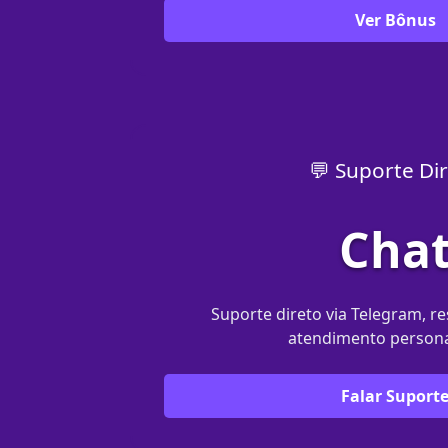
Ver Bônus
💬 Suporte Di
Cha
Suporte direto via Telegram, r
atendimento persona
Falar Suport