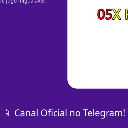
e jogo inigualável.
📱 Canal Oficial no Telegram!