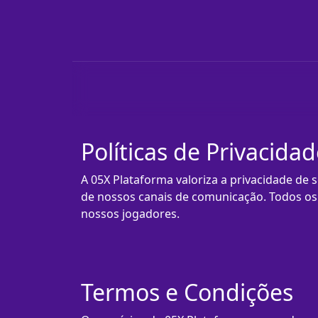
Políticas de Privacida
A 05X Plataforma valoriza a privacidade de
de nossos canais de comunicação. Todos os 
nossos jogadores.
Termos e Condições